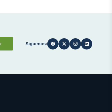
Síguenos:
r