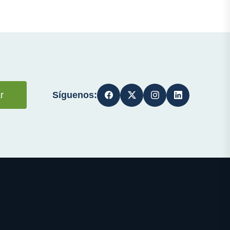
Síguenos:
r