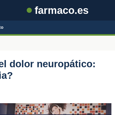
farmaco.es
to
el dolor neuropático:
ia?