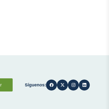
Síguenos:
r