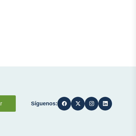
Síguenos:
r