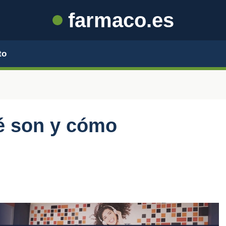
farmaco.es
to
é son y cómo