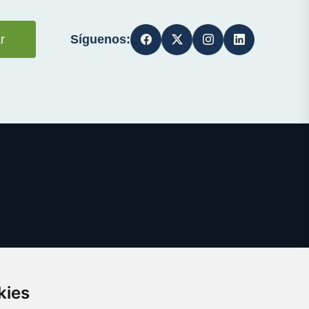
Síguenos:
r
kies