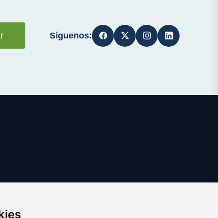
Síguenos:
r
kies