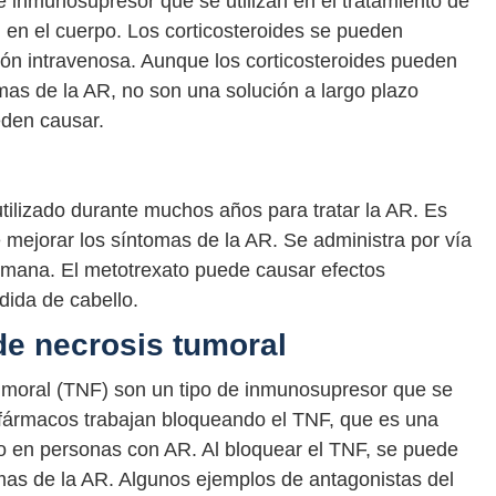
e inmunosupresor que se utilizan en el tratamiento de
n en el cuerpo. Los corticosteroides se pueden
usión intravenosa. Aunque los corticosteroides pueden
omas de la AR, no son una solución a largo plazo
eden causar.
tilizado durante muchos años para tratar la AR. Es
e mejorar los síntomas de la AR. Se administra por vía
semana. El metotrexato puede causar efectos
dida de cabello.
de necrosis tumoral
tumoral (TNF) son un tipo de inmunosupresor que se
os fármacos trabajan bloqueando el TNF, que es una
o en personas con AR. Al bloquear el TNF, se puede
omas de la AR. Algunos ejemplos de antagonistas del