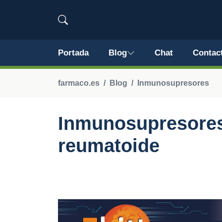
Portada
Blog
Chat
Contac
farmaco.es
Blog
Inmunosupresores
Inmunosupresores e
reumatoide