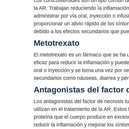
Los corticosteroides son un tipo común d
la AR. Trabajan reduciendo la inflamació
administrar por vía oral, inyección o inf
proporcionar un alivio rápido de los sínt
debido a los efectos secundarios que pu
Metotrexato
El metotrexato es un fármaco que se ha u
eficaz para reducir la inflamación y pued
oral o inyección y se toma una vez por 
secundarios como náuseas, diarrea y pér
Antagonistas del factor 
Los antagonistas del factor de necrosis 
utilizan en el tratamiento de la AR. Est
proteína que el cuerpo produce en exces
reducir la inflamación y mejorar los sínt