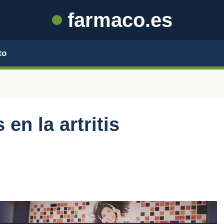
farmaco.es
to
n la artritis