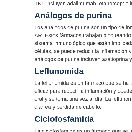
TNF incluyen adalimumab, etanercept e in
Análogos de purina
Los análogos de purina son un tipo de inm
AR. Estos fármacos trabajan bloqueando l
sistema inmunológico que están implicada
células, se puede reducir la inflamación 
análogos de purina incluyen azatioprina 
Leflunomida
La leflunomida es un fármaco que se ha u
eficaz para reducir la inflamación y pued
oral y se toma una vez al día. La leflu
diarrea y pérdida de cabello.
Ciclofosfamida
La ciclofosfamida es un fármaco que se ut