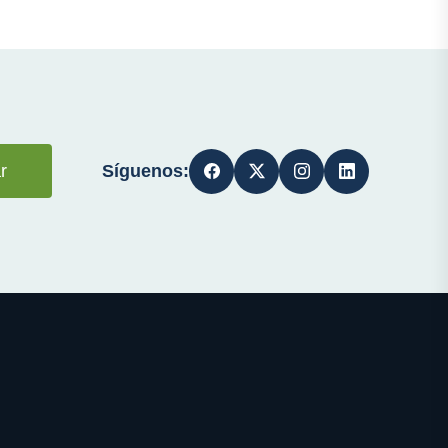
Síguenos:
r