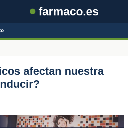
farmaco.es
to
icos afectan nuestra
onducir?