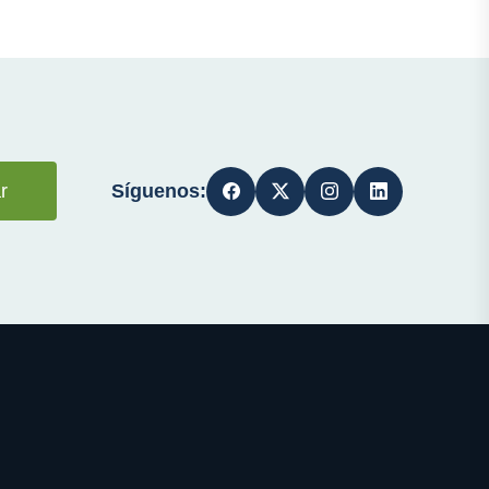
Síguenos:
r