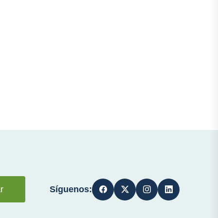
Síguenos:
r