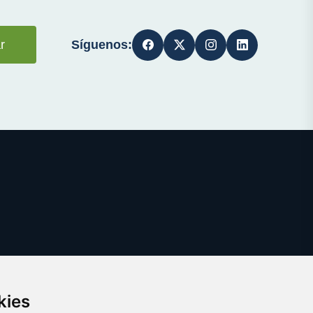
Síguenos:
r
kies