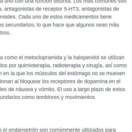
da uno con una función distinta. Los más comunes son
, antagonistas de receptor 5-HT3, antagonistas de
binoides. Cada uno de estos medicamentos tiene
os secundarios, lo que hace que algunos sean más
tros.
 como el metoclopramida y la haloperidol se utilizan
dos por quimioterapia, radioterapia y cirugía, así como
ión en la que los músculos del estómago no se mueven
onan al bloquear los receptores de dopamina en el
les de náusea y vómito. El uso a largo plazo de estos
cundarios como temblores y movimientos
o el ondansetrón son comúnmente utilizados para