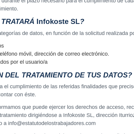
urante el plazo necesario para el cumplimiento de cada 
imiento.
O TRATARÁ
Infokoste SL
?
ategorías de datos, en función de la solicitud realizada p
os
eléfono móvil, dirección de correo electrónico.
ados por el usuario/a
N DEL TRATAMIENTO DE TUS DATOS?
 el cumplimiento de las referidas finalidades que preci
contar con éste.
formamos que puede ejercer los derechos de acceso, recti
u tratamiento dirigiéndose a Infokoste SL, dirección Itur
co a info@estatutodelostrabajadores.com