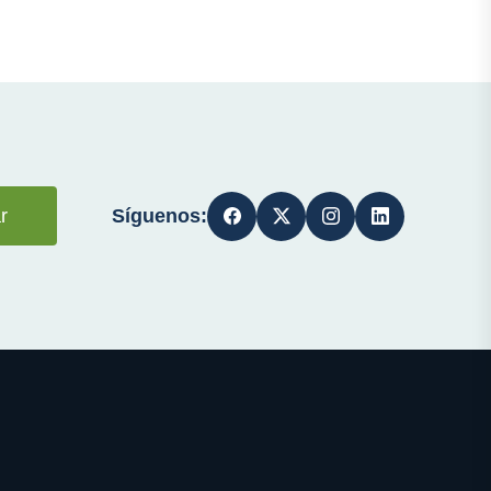
Síguenos:
r